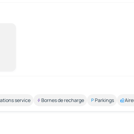
ations service
Bornes de recharge
Parkings
Aire