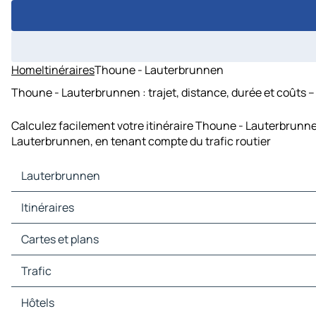
Home
Itinéraires
Thoune - Lauterbrunnen
Thoune - Lauterbrunnen : trajet, distance, durée et coûts –
Calculez facilement votre itinéraire Thoune - Lauterbrunne
Lauterbrunnen, en tenant compte du trafic routier
Lauterbrunnen
Lauterbrunnen Cartes et plans
Itinéraires
Lauterbrunnen Trafic
Lauterbrunnen Hôtels
Itinéraires Lauterbrunnen - Mürren
Cartes et plans
Lauterbrunnen Restaurants
Itinéraires Lauterbrunnen - Stechelberg
Lauterbrunnen Sites touristiques
Itinéraires Lauterbrunnen - Grindelwald
Cartes et plans Mürren
Trafic
Lauterbrunnen Stations-service
Itinéraires Lauterbrunnen - Interlaken
Cartes et plans Stechelberg
Lauterbrunnen Parkings
Itinéraires Lauterbrunnen - Frutigen
Cartes et plans Grindelwald
Trafic Mürren
Hôtels
Itinéraires Lauterbrunnen - Kandersteg
Cartes et plans Interlaken
Trafic Stechelberg