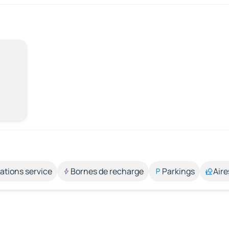
ations service
Bornes de recharge
Parkings
Aire