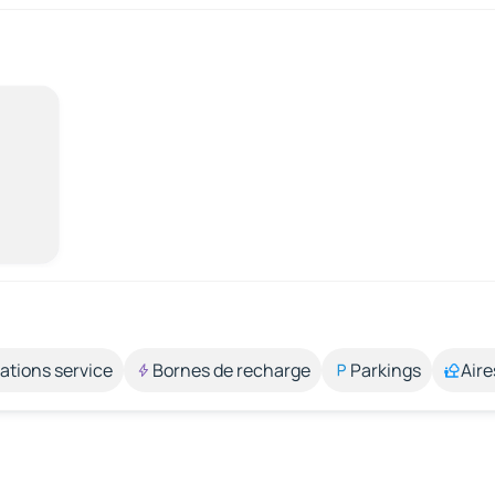
ations service
Bornes de recharge
Parkings
Aire