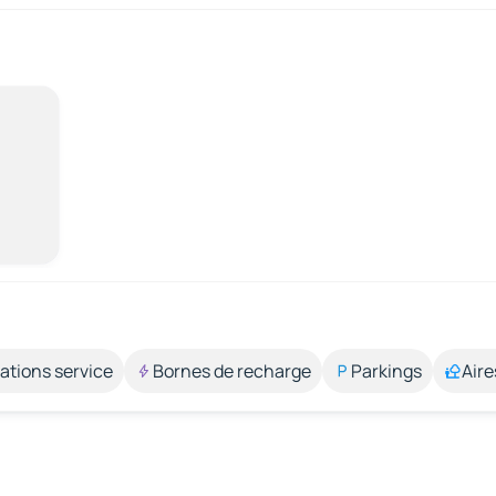
ations service
Bornes de recharge
Parkings
Aire