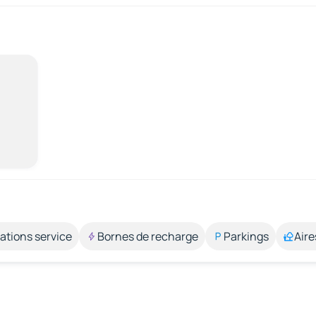
ations service
Bornes de recharge
Parkings
Aire