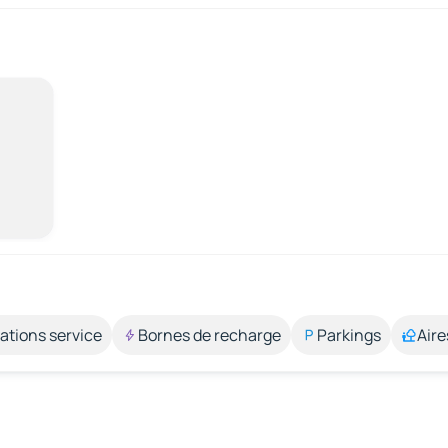
ations service
Bornes de recharge
Parkings
Aire