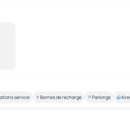
ations service
Bornes de recharge
Parkings
Aire