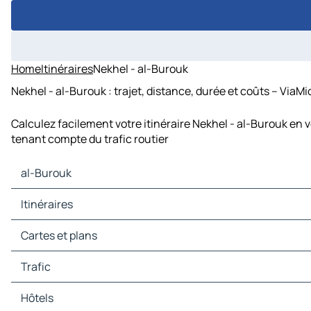
Home
Itinéraires
Nekhel - al-Burouk
Nekhel - al-Burouk : trajet, distance, durée et coûts – ViaMi
Calculez facilement votre itinéraire Nekhel - al-Burouk en 
tenant compte du trafic routier
al-Burouk
al-Burouk Cartes et plans
Itinéraires
al-Burouk Trafic
al-Burouk Hôtels
Cartes et plans
al-Burouk Restaurants
al-Burouk Sites touristiques
Trafic
al-Burouk Stations-service
al-Burouk Parkings
Hôtels