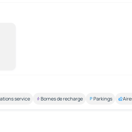
ations service
Bornes de recharge
Parkings
Aire