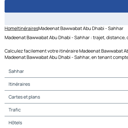
Home
Itinéraires
Madeenat Bawwabat Abu Dhabi - Sahhar
Madeenat Bawwabat Abu Dhabi - Sahhar : trajet, distance, 
Calculez facilement votre itinéraire Madeenat Bawwabat Abu
Madeenat Bawwabat Abu Dhabi - Sahhar, en tenant compte d
Sahhar
Sahhar Cartes et plans
Itinéraires
Sahhar Trafic
Sahhar Hôtels
Itinéraires Sahhar - Saham
Cartes et plans
Sahhar Restaurants
Itinéraires Sahhar - Leewa
Sahhar Sites touristiques
Itinéraires Sahhar - Diyal
Cartes et plans Saham
Trafic
Sahhar Stations-service
Itinéraires Sahhar - al-Dawaneej
Cartes et plans Leewa
Sahhar Parkings
Cartes et plans Diyal
Trafic Saham
Hôtels
Cartes et plans al-Dawaneej
Trafic Leewa