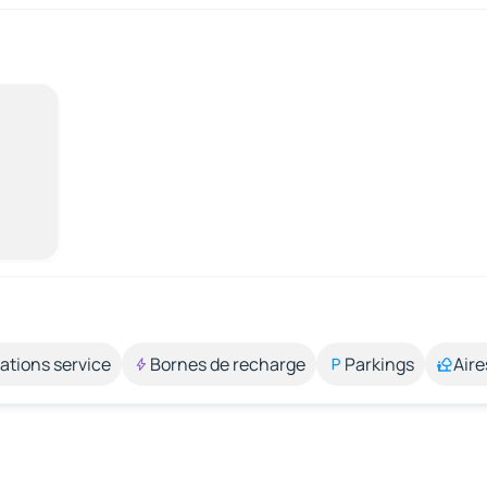
ations service
Bornes de recharge
Parkings
Aire