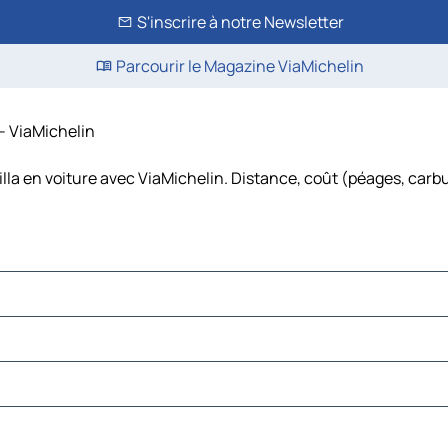
S'inscrire à notre Newsletter
Parcourir le Magazine ViaMichelin
 – ViaMichelin
lla en voiture avec ViaMichelin. Distance, coût (péages, carb