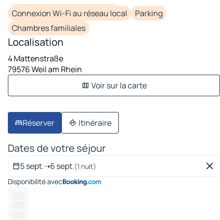
Connexion Wi-Fi au réseau local
Parking
Chambres familiales
Localisation
4 Mattenstraße
79576 Weil am Rhein
Voir sur la carte
Réserver
Itinéraire
Dates de votre séjour
5 sept.
➝
6 sept.
(1 nuit)
Disponibilité avec
------
------
-----