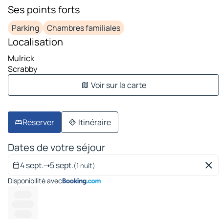
Ses points forts
Parking
Chambres familiales
Localisation
Mulrick
Scrabby
Voir sur la carte
Réserver
Itinéraire
Dates de votre séjour
4 sept.
➝
5 sept.
(1 nuit)
Disponibilité avec
--------
----------
--------